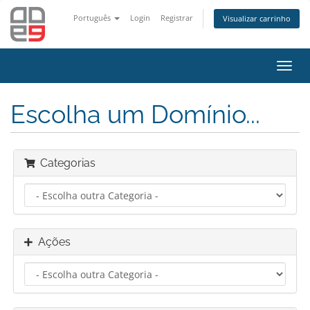
Português
Login
Registrar
Visualizar carrinho
Alter
nave
Escolha um Domínio...
Categorias
Ações