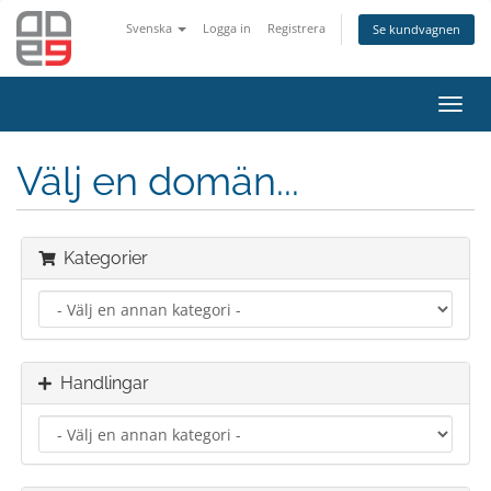
Svenska
Logga in
Registrera
Se kundvagnen
Toggl
navig
Välj en domän...
Kategorier
Handlingar