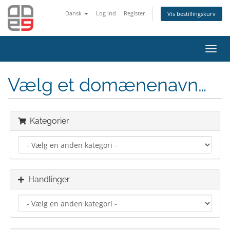
Dansk
Log ind
Register
Vis bestillingskurv
Toggl
navig
Vælg et domænenavn…
Kategorier
Handlinger