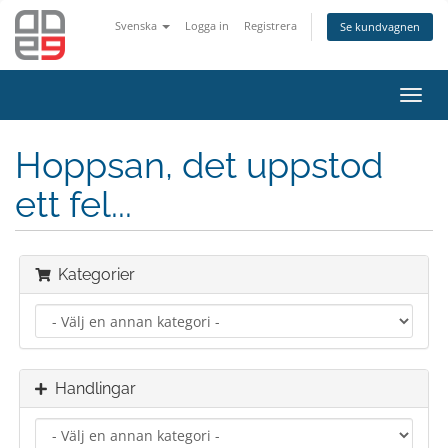
Svenska
Logga in
Registrera
Se kundvagnen
Toggl
navig
Hoppsan, det uppstod
ett fel...
Kategorier
Handlingar