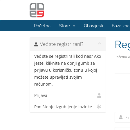
Početna
Store
Obavijesti
Baza zna
Reg
Već ste registrirani?
Već ste se registrirali kod nas? Ako
Početna 
jeste, kliknite na donji gumb za
prijavu u korisničku zonu u kojoj
možete upravljati svojim
računom.
Prijava
Poništenje izgubljenje lozinke