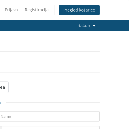
Prijava
Registtracija
Pregled košarice
Račun
n