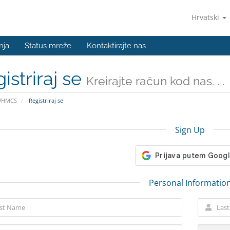
Hrvatski
nja
Status mreže
Kontaktirajte nas
istriraj se
Kreirajte račun kod nas. . .
WHMCS
Registriraj se
Sign Up
Personal Informatio