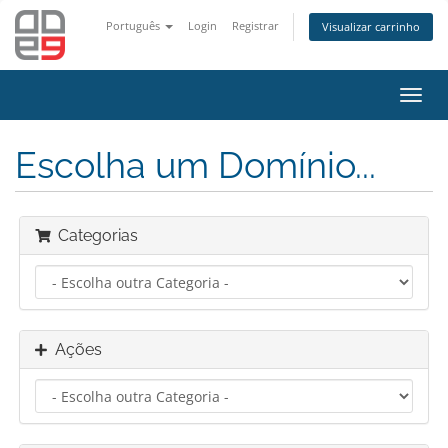
Português
Login
Registrar
Visualizar carrinho
Alter
nave
Escolha um Domínio...
Categorias
Ações