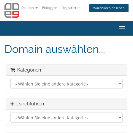
Deutsch
Einloggen
Registrieren
Warenkorb ansehen
Navig
ein-/
Domain auswählen...
Kategorien
Durchführen