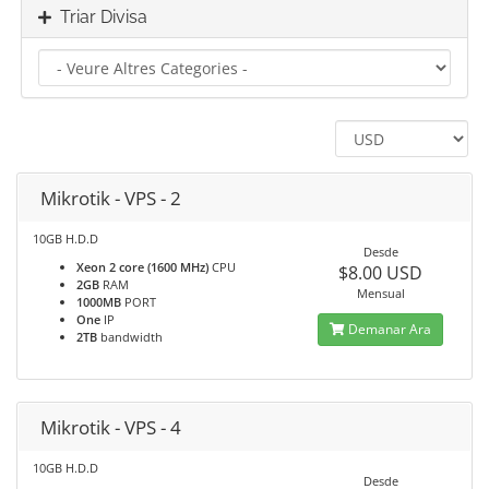
Triar Divisa
Mikrotik - VPS - 2
10GB H.D.D
Desde
Xeon 2 core (1600 MHz)
CPU
$8.00 USD
2GB
RAM
Mensual
1000MB
PORT
One
IP
Demanar Ara
2TB
bandwidth
Mikrotik - VPS - 4
10GB H.D.D
Desde