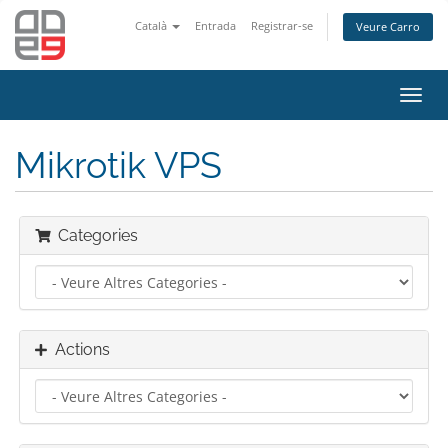
Català
Entrada
Registrar-se
Veure Carro
Toggl
navig
Mikrotik VPS
Categories
Actions