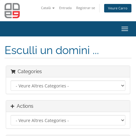
Català
Entrada
Registrar-se
Veure Carro
Toggl
navig
Esculli un domini ...
Categories
Actions