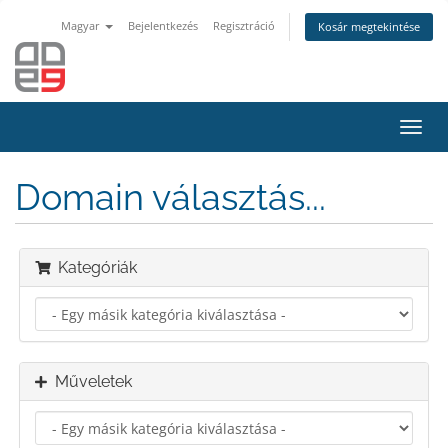
Magyar
Bejelentkezés
Regisztráció
Kosár megtekintése
Váltá
a
navig
Domain választás...
Kategóriák
Műveletek