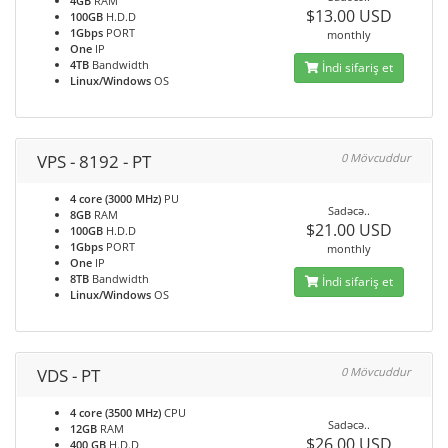
4GB
RAM
$13.00 USD
100GB
H.D.D
1Gbps
PORT
monthly
One
IP
4TB
Bandwidth
İndi sifariş et
Linux/Windows
OS
VPS - 8192 - PT
0 Mövcuddur
4 core (3000 MHz)
PU
Sadəcə..
8GB
RAM
$21.00 USD
100GB
H.D.D
1Gbps
PORT
monthly
One
IP
8TB
Bandwidth
İndi sifariş et
Linux/Windows
OS
VDS - PT
0 Mövcuddur
4 core (3500 MHz)
CPU
Sadəcə..
12GB
RAM
$26.00 USD
400 GB
H.D.D