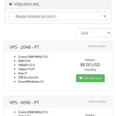
Valyutanı seç
VPS - 2048 - PT
0 Mövcuddur
2 core (1600 MHz)
CPU
Sadəcə..
2GB
RAM
$8.00 USD
100GB
H.D.D
1Gbps
PORT
monthly
One
IP
2TB
Bandwidth
İndi sifariş et
Linux/Windows
OS
VPS - 4096 - PT
0 Mövcuddur
3 core (2500 MHz)
CPU
Sadəcə..