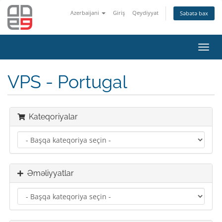
Azerbaijani
Giriş
Qeydiyyat
Səbətə bax
Naviq
keçid
VPS - Portugal
Kateqoriyalar
Əməliyyatlar