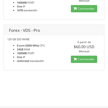
Mensuel
1000MB
PORT
One
IP
Commander
16TB
bandwidth
Forex - VDS - Pro
120 GB SSD NVME
À partir de
8 core (5000 MHz)
CPU
$60.00 USD
24GB
RAM
Mensuel
1000MB
PORT
One
IP
Commander
Unlimited
bandwidth