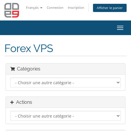
Français
Connexion
Inscription
Afficher le panier
Bascu
la
navig
Forex VPS
Catégories
Actions