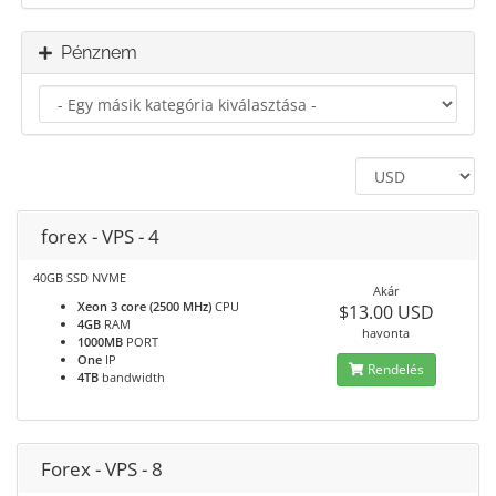
Pénznem
forex - VPS - 4
40GB SSD NVME
Akár
Xeon 3 core (2500 MHz)
CPU
$13.00 USD
4GB
RAM
havonta
1000MB
PORT
One
IP
Rendelés
4TB
bandwidth
Forex - VPS - 8