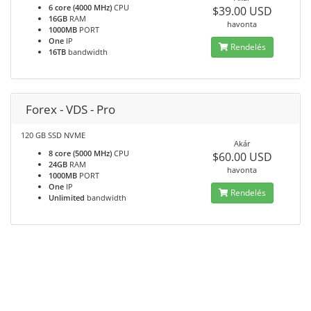
6 core (4000 MHz)
CPU
$39.00 USD
16GB
RAM
havonta
1000MB
PORT
One
IP
Rendelés
16TB
bandwidth
Forex - VDS - Pro
120 GB SSD NVME
Akár
8 core (5000 MHz)
CPU
$60.00 USD
24GB
RAM
havonta
1000MB
PORT
One
IP
Rendelés
Unlimited
bandwidth