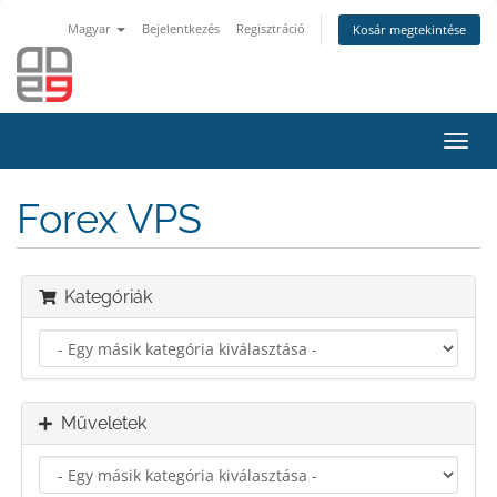
Magyar
Bejelentkezés
Regisztráció
Kosár megtekintése
Váltá
a
navig
Forex VPS
Kategóriák
Műveletek