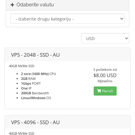
Odaberite valutu
VPS - 2048 - SSD - AU
40GB NVMe SSD
S početkom od
2 core (1600 MHz)
CPU
$8.00 USD
2GB
RAM
Mjesečno
1Gbps
PORT
One
IP
Naruči
200GB
Bandwidth
Linux/Windows
OS
VPS - 4096 - SSD - AU
40GB NVMe SSD