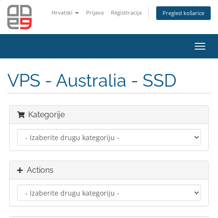
Hrvatski
Prijava
Registtracija
Pregled košarice
Toggl
navig
VPS - Australia - SSD
Kategorije
Actions