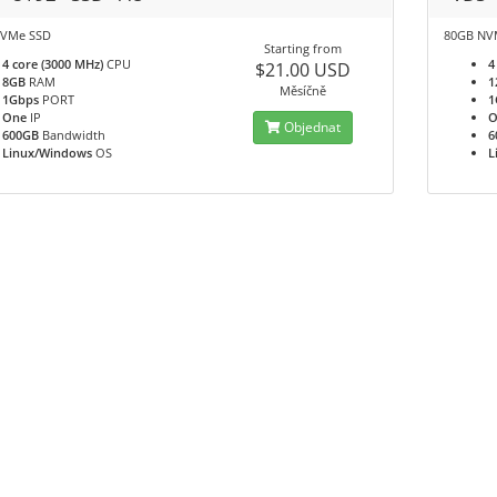
NVMe SSD
80GB NV
Starting from
4 core (3000 MHz)
CPU
4
$21.00 USD
8GB
RAM
1
Měsíčně
1Gbps
PORT
1
One
IP
O
Objednat
600GB
Bandwidth
6
Linux/Windows
OS
L