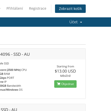
Přihlášení
Registrace
Zobrazit košík
Účet
 4096 - SSD - AU
Me SSD
Starting from
 core (2500 MHz)
CPU
$13.00 USD
GB
RAM
Měsíčně
Gbps
PORT
ne
IP
Objednat
00GB
Bandwidth
inux/Windows
OS
 SSD - AU