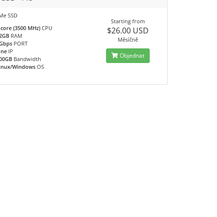
Me SSD
Starting from
 core (3500 MHz)
CPU
$26.00 USD
2GB
RAM
Měsíčně
Gbps
PORT
ne
IP
Objednat
00GB
Bandwidth
inux/Windows
OS