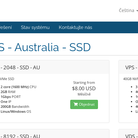
Čeština
řešení
Stav systému
Kontaktujte nás
 - Australia - SSD
- 2048 - SSD - AU
VPS -
NVMe SSD
40GB NV
Starting from
2 core (1600 MHz)
CPU
3
$8.00 USD
2GB
RAM
4
Měsíčně
1Gbps
PORT
1
One
IP
O
Objednat
200GB
Bandwidth
4
Linux/Windows
OS
L
- 8192 - SSD - AU
VDS -