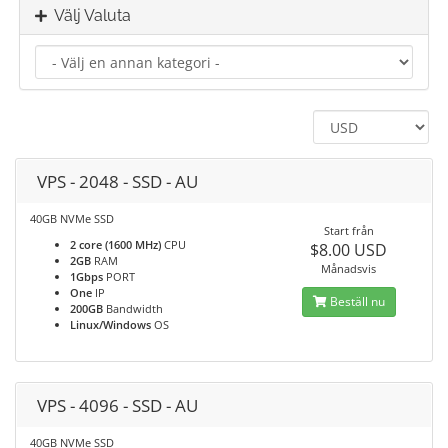
Välj Valuta
VPS - 2048 - SSD - AU
40GB NVMe SSD
Start från
2 core (1600 MHz)
CPU
$8.00 USD
2GB
RAM
Månadsvis
1Gbps
PORT
One
IP
Beställ nu
200GB
Bandwidth
Linux/Windows
OS
VPS - 4096 - SSD - AU
40GB NVMe SSD