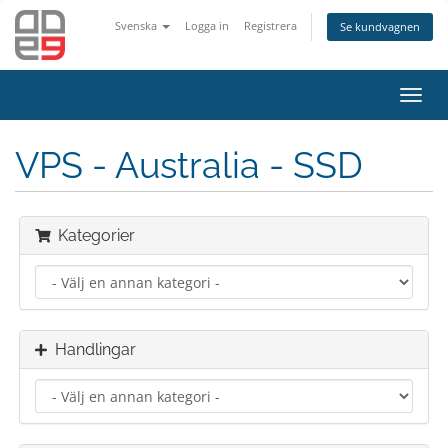
Svenska
Logga in
Registrera
Se kundvagnen
Toggl
navig
VPS - Australia - SSD
Kategorier
Handlingar